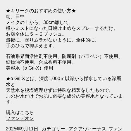
★キリークのおすすめの使い方★
朝、日中
メイクの上から、30cm離して、
極小ミストになった日焼け止めをスプレーするだけ。
お顔全体に５～６プッシュ。
最後に、塗りムラがないように、全体的に、
手のひらで押さえます。
石油系界面活性剤不使用、防腐剤（パラベン）不使用、
鉱物油不使用、合成香料不使用、
美容水（α Gri‐X）使用
★α Gri‐Xとは、深度1,000ｍ以深から採水している深層
水と
天然水を脱塩処理せずに特殊な精製をしたもので、
このお水だけでお肌に必要な成分の美容水となっていま
す。
購入はこちら
ファンデオン
2025年9月11日
|
カテゴリー :
アクアヴィーナス
,
ファン