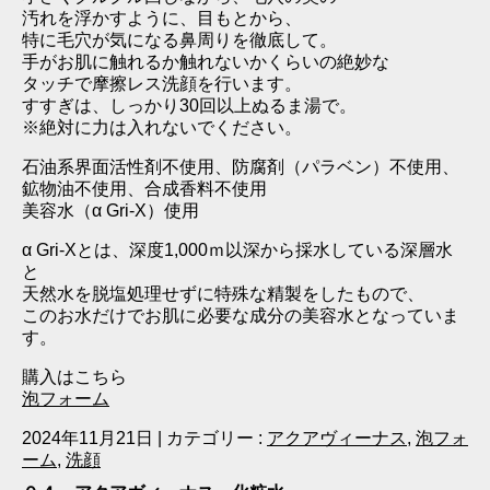
汚れを浮かすように、目もとから、
特に毛穴が気になる鼻周りを徹底して。
手がお肌に触れるか触れないかくらいの絶妙な
タッチで摩擦レス洗顔を行います。
すすぎは、しっかり30回以上ぬるま湯で。
※絶対に力は入れないでください。
石油系界面活性剤不使用、防腐剤（パラベン）不使用、
鉱物油不使用、合成香料不使用
美容水（α Gri‐X）使用
α Gri‐Xとは、深度1,000ｍ以深から採水している深層水
と
天然水を脱塩処理せずに特殊な精製をしたもので、
このお水だけでお肌に必要な成分の美容水となっていま
す。
購入はこちら
泡フォーム
2024年11月21日
|
カテゴリー :
アクアヴィーナス
,
泡フォ
ーム
,
洗顔