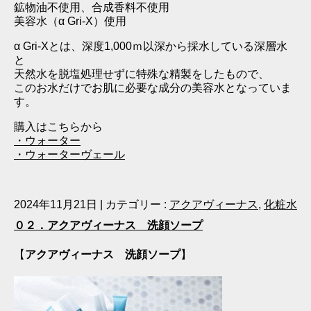
鉱物油不使用、合成香料不使用
美容水（α Gri‐X）使用
α Gri‐Xとは、深度1,000ｍ以深から採水している深層水
と
天然水を脱塩処理せずに特殊な精製をしたもので、
このお水だけでお肌に必要な成分の美容水となっていま
す。
購入はこちらから
・ウォーター
・ウォーターヴェール
2024年11月21日
|
カテゴリー :
アクアヴィーナス
,
化粧水
０２．アクアヴィーナス 洗顔ソープ
【
アクアヴィーナス 洗顔ソープ
】