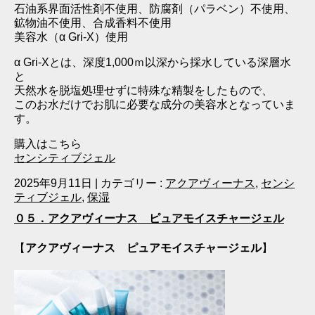
石油系界面活性剤不使用、防腐剤（パラベン）不使用、
鉱物油不使用、合成香料不使用
美容水（α Gri‐X）使用
α Gri‐Xとは、深度1,000ｍ以深から採水している深層水
と
天然水を脱塩処理せずに特殊な精製をしたもので、
このお水だけでお肌に必要な成分の美容水となっていま
す。
購入はこちら
センシティブジェル
2025年9月11日
|
カテゴリー :
アクアヴィーナス
,
センシ
ティブジェル
,
保湿
０５．アクアヴィーナス ピュアモイスチャージェル
【
アクアヴィーナス ピュアモイスチャージェル
】