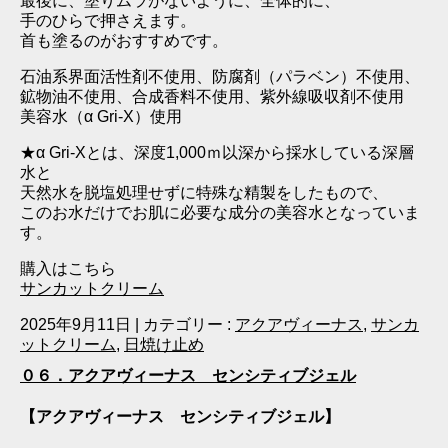
最後に、塗りムラがないように、全体的に、
手のひらで押さえます。
首も塗るのがおすすめです。
石油系界面活性剤不使用、防腐剤（パラベン）不使用、
鉱物油不使用、合成香料不使用、紫外線吸収剤不使用
美容水（α Gri‐X）使用
★α Gri‐Xとは、深度1,000ｍ以深から採水している深層
水と
天然水を脱塩処理せずに特殊な精製をしたもので、
このお水だけでお肌に必要な成分の美容水となっていま
す。
購入はこちら
サンカットクリーム
2025年9月11日
|
カテゴリー :
アクアヴィーナス
,
サンカ
ットクリーム
,
日焼け止め
０６．アクアヴィーナス センシティブジェル
【アクアヴィーナス センシティブジェル】