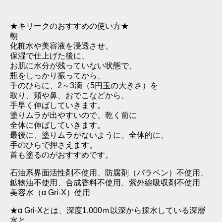
★キリークのおすすめの使い方★
朝
化粧水や美容液を浸透させ、
保湿で仕上げた後に、
お肌に水分が残っていない状態で、
瓶をしっかり振ってから、
手のひらに、2～3滴（5円玉の大きさ）を
取り、頬や鼻、おでこなどから、
手早く伸ばしていきます。
塗りムラが出やすいので、乾く前に
全体に伸ばしていきます。
最後に、塗りムラがないように、全体的に、
手のひらで押さえます。
首も塗るのがおすすめです。
石油系界面活性剤不使用、防腐剤（パラベン）不使用、
鉱物油不使用、合成香料不使用、紫外線吸収剤不使用
美容水（α Gri‐X）使用
★α Gri‐Xとは、深度1,000ｍ以深から採水している深層
水と